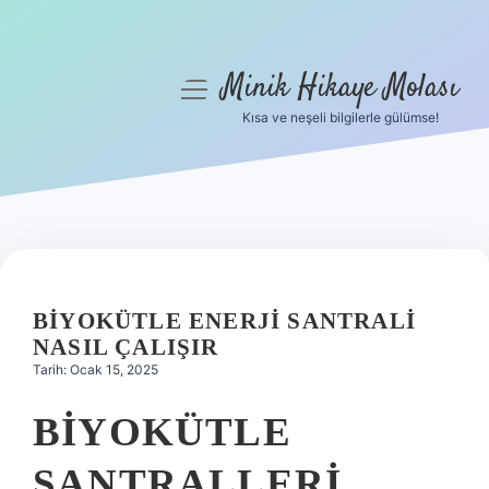
Minik Hikaye Molası
menüyü
aç
Kısa ve neşeli bilgilerle gülümse!
Anasayfa
Gizlilik Politikası
Yasal Uyarı
Hakkımızda
BIYOKÜTLE ENERJI SANTRALI
NASIL ÇALIŞIR
Tarih: Ocak 15, 2025
BIYOKÜTLE
SANTRALLERI