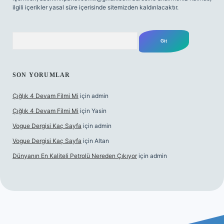
ilgili içerikler yasal süre içerisinde sitemizden kaldırılacaktır.
Arama
SON YORUMLAR
Çığlık 4 Devam Filmi Mi
için
admin
Çığlık 4 Devam Filmi Mi
için
Yasin
Vogue Dergisi Kaç Sayfa
için
admin
Vogue Dergisi Kaç Sayfa
için
Altan
Dünyanın En Kaliteli Petrolü Nereden Çıkıyor
için
admin
lipbetgiris.org/
elexbett.net