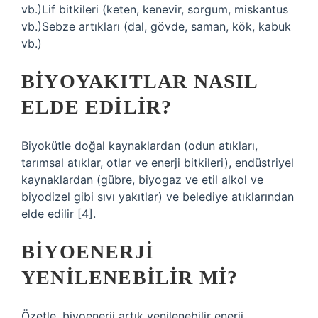
vb.)Lif bitkileri (keten, kenevir, sorgum, miskantus
vb.)Sebze artıkları (dal, gövde, saman, kök, kabuk
vb.)
BIYOYAKITLAR NASIL
ELDE EDILIR?
Biyokütle doğal kaynaklardan (odun atıkları,
tarımsal atıklar, otlar ve enerji bitkileri), endüstriyel
kaynaklardan (gübre, biyogaz ve etil alkol ve
biyodizel gibi sıvı yakıtlar) ve belediye atıklarından
elde edilir [4].
BIYOENERJI
YENILENEBILIR MI?
Özetle, biyoenerji artık yenilenebilir enerji