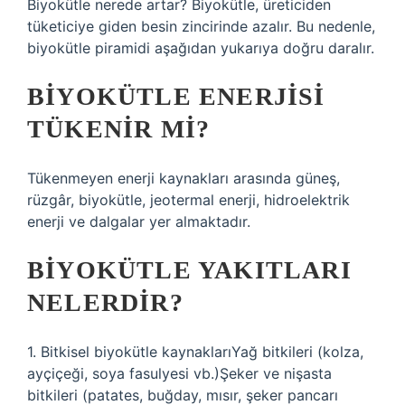
Biyokütle nerede artar? Biyokütle, üreticiden
tüketiciye giden besin zincirinde azalır. Bu nedenle,
biyokütle piramidi aşağıdan yukarıya doğru daralır.
BIYOKÜTLE ENERJISI
TÜKENIR MI?
Tükenmeyen enerji kaynakları arasında güneş,
rüzgâr, biyokütle, jeotermal enerji, hidroelektrik
enerji ve dalgalar yer almaktadır.
BIYOKÜTLE YAKITLARI
NELERDIR?
1. Bitkisel biyokütle kaynaklarıYağ bitkileri (kolza,
ayçiçeği, soya fasulyesi vb.)Şeker ve nişasta
bitkileri (patates, buğday, mısır, şeker pancarı