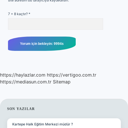
site adresim bu tarayıcıya kaydedilsin.
7 + 8 kaçtır?
*
https://haylazlar.com
https://vertigoo.com.tr
https://mediasun.com.tr
Sitemap
SIDEBAR
SON YAZILAR
Kartepe Halk Eğitim Merkezi müdür ?