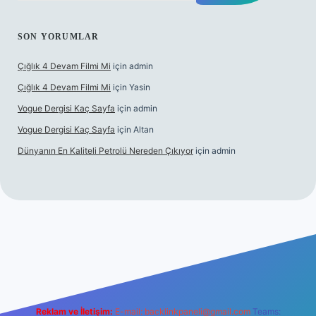
SON YORUMLAR
Çığlık 4 Devam Filmi Mi
için
admin
Çığlık 4 Devam Filmi Mi
için
Yasin
Vogue Dergisi Kaç Sayfa
için
admin
Vogue Dergisi Kaç Sayfa
için
Altan
Dünyanın En Kaliteli Petrolü Nereden Çıkıyor
için
admin
tulipbetgiris.org/
elexbett.net
Reklam ve İletişim:
E-mail:
backlinkpaneli@gmail.com
Teams: