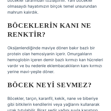
böcekler tarafından tozlaştırılır. Yani böcekler
olmasaydı hayatımızın birçok temel unsurundan
mahrum kalırdık.
BÖCEKLERIN KANI NE
RENKTIR?
Oksijenlendiğinde maviye dönen bakır bazlı bir
protein olan hemosiyanin içerir. Omurgalıların
hemoglobin içeren demir bazlı kırmızı kan hücreleri
vardır ve bu nedenle eklembacaklıların kanı kırmızı
yerine mavi-yeşile döner.
BÖCEK NEYI SEVMEZ?
Böcekler, tarçın, karanfil, kekik, nane ve biberiye
gibi bitkilerin kendilerini veya yağlarını kullanarak
uzak tutulabilir. Biraz sedir yağını suyla karıştırıp