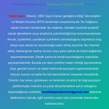
forumhizmeti@gmail.com
Whatsapp: 0262 606 0 726
Telegram:
@karabul
Yasal Uyarı:
Sitemiz, 5651 Sayılı Kanun gereğince Bilgi Teknolojileri
ve İletişim Kurumu (BTK) tarafından onaylanmış bir Yer Sağlayıcı
olarak hizmet vermektedir. Bu nedenle, sitedeki içerikleri proaktif
olarak denetleme veya araştırma yükümlülüğümüz bulunmamaktadır.
Ancak, üyelerimiz yazdıkları içeriklerin sorumluluğunu taşımakta olup,
siteye üye olarak bu sorumluluğu kabul etmiş sayılırlar. Bu internet
sitesi, herhangi bir marka, kurum veya şahıs şirketi ile hiçbir bağlantısı
bulunmamaktadır. Sitede yalnızca kendi hazırladığımız makaleler
paylaşılmaktadır. Burada yer alan içerikler haber niteliği taşımamakta
olup, gerçek kurum ve kişiler hakkında paylaşım yapılmamaktadır.
Gerçek kurum ve kişiler ile isim benzerlikleri tamamen tesadüfidir.
Sitemiz, kar amacı gütmeyen ve tamamen ücretsiz bir bilgi paylaşım
platformudur. Hukuka ve yasal düzenlemelere aykırı olduğunu
düşündüğünüz içerikleri,
backlinkpanelicomtr@gmail.com
adresine
bildirmeniz halinde, ilgili içerikler yasal süre içerisinde sitemizden
kaldırılacaktır.