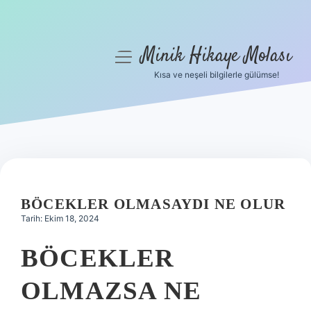
Minik Hikaye Molası
menüyü
aç
Kısa ve neşeli bilgilerle gülümse!
Anasayfa
Gizlilik Politikası
Yasal Uyarı
Hakkımızda
BÖCEKLER OLMASAYDI NE OLUR
Tarih: Ekim 18, 2024
BÖCEKLER
OLMAZSA NE