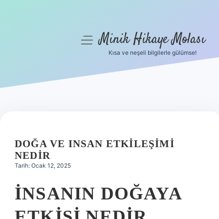
Minik Hikaye Molası
menüyü
aç
Kısa ve neşeli bilgilerle gülümse!
Anasayfa
Gizlilik Politikası
Yasal Uyarı
Hakkımızda
DOĞA VE INSAN ETKILEŞIMI
NEDIR
Tarih: Ocak 12, 2025
İNSANIN DOĞAYA
ETKISI NEDIR