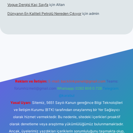
Vogue Dergisi Kaç Sayfa
için
Altan
Dünyanın En Kaliteli Petrolü Nereden Çıkıyor
için
admin
//tulipbetgiris.org/
elexbett.net
Reklam ve İletişim:
E-mail:
backlinkpaneli@gmail.com
Teams:
forumhizmeti@gmail.com
Whatsapp: 0262 606 0 726
Telegram:
@karabul
Yasal Uyarı:
Sitemiz, 5651 Sayılı Kanun gereğince Bilgi Teknolojileri
ve İletişim Kurumu (BTK) tarafından onaylanmış bir Yer Sağlayıcı
olarak hizmet vermektedir. Bu nedenle, sitedeki içerikleri proaktif
olarak denetleme veya araştırma yükümlülüğümüz bulunmamaktadır.
Ancak, üyelerimiz yazdıkları içeriklerin sorumluluğunu taşımakta olup,