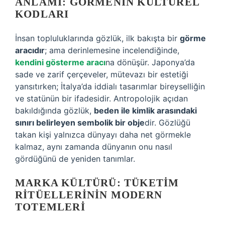
ANLAMI: GÖRMENIN KÜLTÜREL
KODLARI
İnsan topluluklarında gözlük, ilk bakışta bir
görme
aracıdır
; ama derinlemesine incelendiğinde,
kendini gösterme aracı
na dönüşür. Japonya’da
sade ve zarif çerçeveler, mütevazı bir estetiği
yansıtırken; İtalya’da iddialı tasarımlar bireyselliğin
ve statünün bir ifadesidir. Antropolojik açıdan
bakıldığında gözlük,
beden ile kimlik arasındaki
sınırı belirleyen sembolik bir obje
dir. Gözlüğü
takan kişi yalnızca dünyayı daha net görmekle
kalmaz, aynı zamanda dünyanın onu nasıl
gördüğünü de yeniden tanımlar.
MARKA KÜLTÜRÜ: TÜKETIM
RITÜELLERININ MODERN
TOTEMLERI