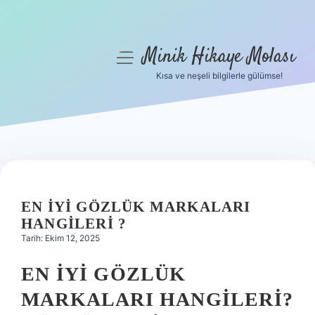
Minik Hikaye Molası
menüyü
aç
Kısa ve neşeli bilgilerle gülümse!
Anasayfa
Gizlilik Politikası
Yasal Uyarı
Hakkımızda
EN IYI GÖZLÜK MARKALARI
HANGILERI ?
Tarih: Ekim 12, 2025
EN İYI GÖZLÜK
MARKALARI HANGILERI?