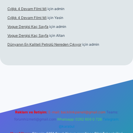
Çığlık 4 Devam Filmi Mi
için
admin
Çığlık 4 Devam Filmi Mi
için
Yasin
Vogue Dergisi Kaç Sayfa
için
admin
Vogue Dergisi Kaç Sayfa
için
Altan
Dünyanın En Kaliteli Petrolü Nereden Çıkıyor
için
admin
tps://tulipbetgiris.org/
elexbett.net
Reklam ve İletişim:
E-mail:
backlinkpaneli@gmail.com
Teams:
forumhizmeti@gmail.com
Whatsapp: 0262 606 0 726
Telegram:
@karabul