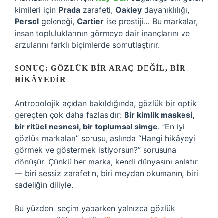
kimileri için
Prada
zarafeti,
Oakley
dayanıklılığı,
Persol
geleneği,
Cartier
ise prestiji… Bu markalar,
insan topluluklarının görmeye dair inançlarını ve
arzularını farklı biçimlerde somutlaştırır.
SONUÇ: GÖZLÜK BIR ARAÇ DEĞIL, BIR
HIKÂYEDIR
Antropolojik açıdan bakıldığında, gözlük bir optik
gereçten çok daha fazlasıdır:
Bir kimlik maskesi,
bir ritüel nesnesi, bir toplumsal simge
. “En iyi
gözlük markaları” sorusu, aslında “Hangi hikâyeyi
görmek ve göstermek istiyorsun?” sorusuna
dönüşür. Çünkü her marka, kendi dünyasını anlatır
— biri sessiz zarafetin, biri meydan okumanın, biri
sadeliğin diliyle.
Bu yüzden, seçim yaparken yalnızca gözlük