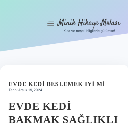
Minik Hikaye Molası
menüyü
aç
Kısa ve neşeli bilgilerle gülümse!
Anasayfa
Gizlilik Politikası
Yasal Uyarı
Hakkımızda
EVDE KEDI BESLEMEK IYI MI
Tarih: Aralık 19, 2024
EVDE KEDI
BAKMAK SAĞLIKLI