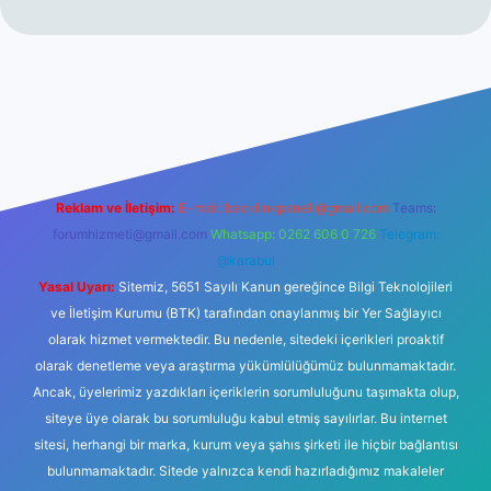
s://tulipbetgiris.org/
elexbett.net
Reklam ve İletişim:
E-mail:
backlinkpaneli@gmail.com
Teams:
forumhizmeti@gmail.com
Whatsapp: 0262 606 0 726
Telegram:
@karabul
Yasal Uyarı:
Sitemiz, 5651 Sayılı Kanun gereğince Bilgi Teknolojileri
ve İletişim Kurumu (BTK) tarafından onaylanmış bir Yer Sağlayıcı
olarak hizmet vermektedir. Bu nedenle, sitedeki içerikleri proaktif
olarak denetleme veya araştırma yükümlülüğümüz bulunmamaktadır.
Ancak, üyelerimiz yazdıkları içeriklerin sorumluluğunu taşımakta olup,
siteye üye olarak bu sorumluluğu kabul etmiş sayılırlar. Bu internet
sitesi, herhangi bir marka, kurum veya şahıs şirketi ile hiçbir bağlantısı
bulunmamaktadır. Sitede yalnızca kendi hazırladığımız makaleler