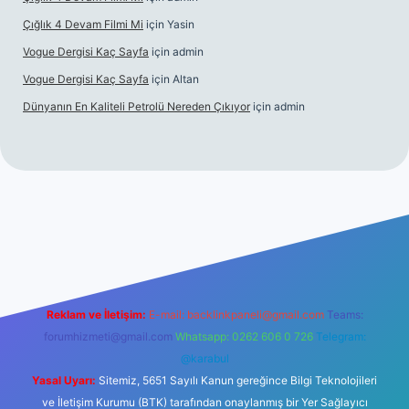
Çığlık 4 Devam Filmi Mi
için
Yasin
Vogue Dergisi Kaç Sayfa
için
admin
Vogue Dergisi Kaç Sayfa
için
Altan
Dünyanın En Kaliteli Petrolü Nereden Çıkıyor
için
admin
tps://tulipbetgiris.org/
elexbett.net
Reklam ve İletişim:
E-mail:
backlinkpaneli@gmail.com
Teams:
forumhizmeti@gmail.com
Whatsapp: 0262 606 0 726
Telegram:
@karabul
Yasal Uyarı:
Sitemiz, 5651 Sayılı Kanun gereğince Bilgi Teknolojileri
ve İletişim Kurumu (BTK) tarafından onaylanmış bir Yer Sağlayıcı