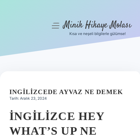
Minik Hikaye Molası
menüyü
aç
Kısa ve neşeli bilgilerle gülümse!
Anasayfa
Gizlilik Politikası
Yasal Uyarı
Hakkımızda
INGILIZCEDE AYVAZ NE DEMEK
Tarih: Aralık 23, 2024
İNGILIZCE HEY
WHAT’S UP NE