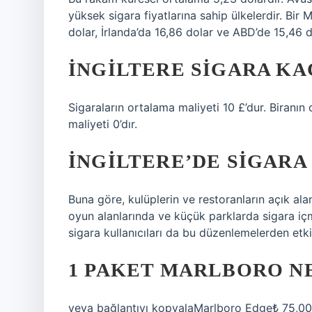
yüksek sigara fiyatlarına sahip ülkelerdir. Bir 
dolar, İrlanda’da 16,86 dolar ve ABD’de 15,46 d
İNGILTERE SIGARA KA
Sigaraların ortalama maliyeti 10 £’dur. Biranın
maliyeti 0’dır.
İNGILTERE’DE SIGARA
Buna göre, kulüplerin ve restoranların açık ala
oyun alanlarında ve küçük parklarda sigara içme
sigara kullanıcıları da bu düzenlemelerden etkil
1 PAKET MARLBORO N
veya bağlantıyı kopyalaMarlboro Edge₺ 75,00