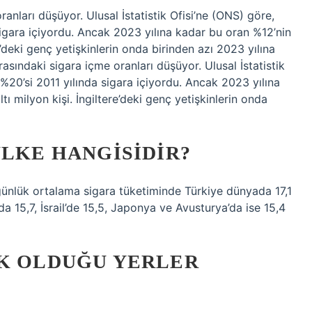
oranları düşüyor. Ulusal İstatistik Ofisi’ne (ONS) göre,
a sigara içiyordu. Ancak 2023 yılına kadar bu oran %12’nin
re’deki genç yetişkinlerin onda birinden azı 2023 yılına
arasındaki sigara içme oranları düşüyor. Ulusal İstatistik
n %20’si 2011 yılında sigara içiyordu. Ancak 2023 yılına
tı milyon kişi. İngiltere’deki genç yetişkinlerin onda
ÜLKE HANGISIDIR?
 günlük ortalama sigara tüketiminde Türkiye dünyada 17,1
’da 15,7, İsrail’de 15,5, Japonya ve Avusturya’da ise 15,4
AK OLDUĞU YERLER