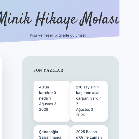
Minik Hikaye Molası
Kısa ve neşeli bilgilerle gülümse!
https://tulipbetgiris.org/
elexbett.net
SIDEBAR
SON YAZILAR
43’ün
210 sayısının
karekökü
kaç tane asal
nedir ?
çarpanı vardır
Ağustos 3,
?
2026
Ağustos 3,
2026
Şabanoğlu
2025 Ballon
Şaban hangi
d’Or ne zaman