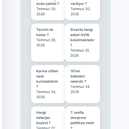
evde çekildi ?
veriliyor ?
Temmuz 30,
Temmuz 30,
2026
2026
Tazmin ne
Sivas’ta hangi
kadar ?
askeri birlik
Temmuz 28,
bulunmaktadır
2026
?
Temmuz 25,
2026
Karma ciltten
16’nın
nasıl
bölenleri
kurtulabilirim
nelerdir ?
?
Temmuz 24,
Temmuz 24,
2026
2026
Hangi
7. sınıfta
deterjan
devşirme
boykot ?
politikası nedir
Temmuz 22,
?