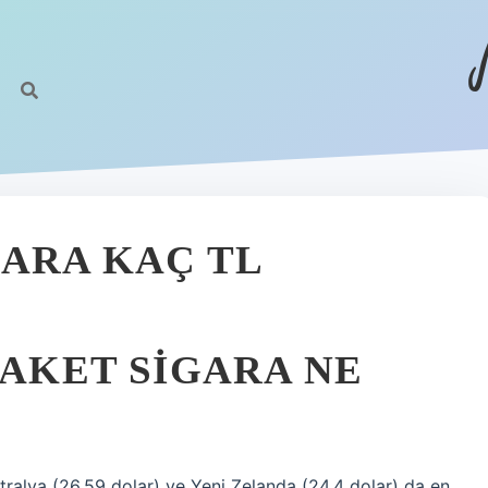
GARA KAÇ TL
PAKET SIGARA NE
tralya (26,59 dolar) ve Yeni Zelanda (24,4 dolar) da en