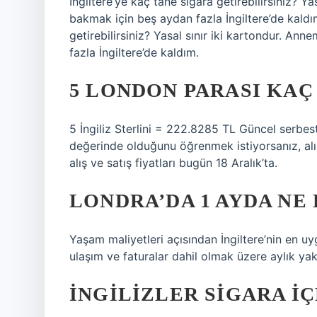
İngiltere’ye kaç tane sigara getirebilirsiniz? Y
bakmak için beş aydan fazla İngiltere’de kaldı
getirebilirsiniz? Yasal sınır iki kartondur. A
fazla İngiltere’de kaldım.
5 LONDON PARASI KAÇ
5 İngiliz Sterlini = 222.8285 TL Güncel serbest
değerinde olduğunu öğrenmek istiyorsanız, alış 
alış ve satış fiyatları bugün 18 Aralık’ta.
LONDRA’DA 1 AYDA NE
Yaşam maliyetleri açısından İngiltere’nin en uy
ulaşım ve faturalar dahil olmak üzere aylık yakl
İNGILIZLER SIGARA IÇ