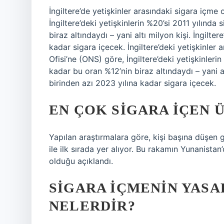
İngiltere’de yetişkinler arasındaki sigara içme 
İngiltere’deki yetişkinlerin %20’si 2011 yılınd
biraz altındaydı – yani altı milyon kişi. İngilte
kadar sigara içecek. İngiltere’deki yetişkinler 
Ofisi’ne (ONS) göre, İngiltere’deki yetişkinleri
kadar bu oran %12’nin biraz altındaydı – yani al
birinden azı 2023 yılına kadar sigara içecek.
EN ÇOK SIGARA IÇEN 
Yapılan araştırmalara göre, kişi başına düşen
ile ilk sırada yer alıyor. Bu rakamın Yunanistan
olduğu açıklandı.
SIGARA IÇMENIN YAS
NELERDIR?