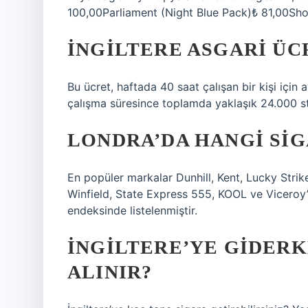
100,00Parliament (Night Blue Pack)₺ 81,00Sho
İNGILTERE ASGARI ÜCR
Bu ücret, haftada 40 saat çalışan bir kişi için 
çalışma süresince toplamda yaklaşık 24.000 st
LONDRA’DA HANGI SI
En popüler markalar Dunhill, Kent, Lucky Stri
Winfield, State Express 555, KOOL ve Viceroy’
endeksinde listelenmiştir.
İNGILTERE’YE GIDER
ALINIR?