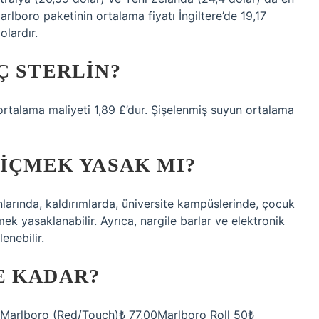
Marlboro paketinin ortalama fiyatı İngiltere’de 19,17
olardır.
Ç STERLIN?
 ortalama maliyeti 1,89 £’dur. Şişelenmiş suyun ortalama
 IÇMEK YASAK MI?
nlarında, kaldırımlarda, üniversite kampüslerinde, çocuk
k yasaklanabilir. Ayrıca, nargile barlar ve elektronik
enebilir.
E KADAR?
Marlboro (Red/Touch)₺ 77,00Marlboro Roll 50₺