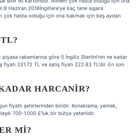
asal sınır iki kartondur. Annem çok hasta olduğu için ona
m.9 Haziran 2018İngiltere’ye kaç tane sigara
nnem çok hasta olduğu için ona bakmak için beş aydan
 TL?
 piyasa rakamlarına göre 5 İngiliz Sterlini’nin ne kadar
fiyatı 221.72 TL ve satış fiyatı 222.83 TL’dir. En son
 KADAR HARCANIR?
gun fiyatlı şehirlerinden biridir. Konaklama, yemek,
aşık 700-1.000 £’luk bir bütçe yeterlidir.
ER MI?