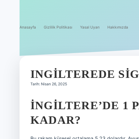
Anasayfa
Gizlilik Politikası
Yasal Uyarı
Hakkımızda
INGILTEREDE SI
Tarih: Nisan 26, 2025
İNGILTERE’DE 1 
KADAR?
Bu rakam küresel ortalama 5,23 dolardır. Avus