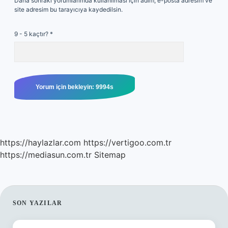
Daha sonraki yorumlarımda kullanılması için adım, e-posta adresim ve
site adresim bu tarayıcıya kaydedilsin.
9 - 5 kaçtır?
*
https://haylazlar.com
https://vertigoo.com.tr
https://mediasun.com.tr
Sitemap
SIDEBAR
SON YAZILAR