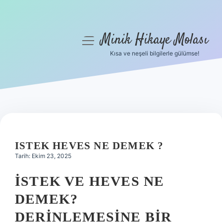
Minik Hikaye Molası
menüyü
aç
Kısa ve neşeli bilgilerle gülümse!
Anasayfa
Gizlilik Politikası
Yasal Uyarı
Hakkımızda
ISTEK HEVES NE DEMEK ?
Tarih: Ekim 23, 2025
İSTEK VE HEVES NE
DEMEK?
DERINLEMESINE BIR