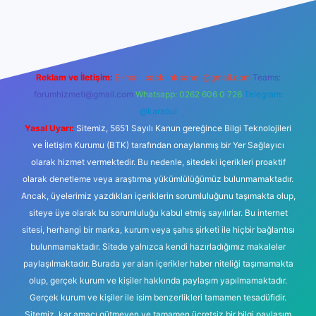
tps://tulipbetgiris.org/
elexbett.net
Reklam ve İletişim:
E-mail:
backlinkpaneli@gmail.com
Teams:
forumhizmeti@gmail.com
Whatsapp: 0262 606 0 726
Telegram:
@karabul
Yasal Uyarı:
Sitemiz, 5651 Sayılı Kanun gereğince Bilgi Teknolojileri
ve İletişim Kurumu (BTK) tarafından onaylanmış bir Yer Sağlayıcı
olarak hizmet vermektedir. Bu nedenle, sitedeki içerikleri proaktif
olarak denetleme veya araştırma yükümlülüğümüz bulunmamaktadır.
Ancak, üyelerimiz yazdıkları içeriklerin sorumluluğunu taşımakta olup,
siteye üye olarak bu sorumluluğu kabul etmiş sayılırlar. Bu internet
sitesi, herhangi bir marka, kurum veya şahıs şirketi ile hiçbir bağlantısı
bulunmamaktadır. Sitede yalnızca kendi hazırladığımız makaleler
paylaşılmaktadır. Burada yer alan içerikler haber niteliği taşımamakta
olup, gerçek kurum ve kişiler hakkında paylaşım yapılmamaktadır.
Gerçek kurum ve kişiler ile isim benzerlikleri tamamen tesadüfidir.
Sitemiz, kar amacı gütmeyen ve tamamen ücretsiz bir bilgi paylaşım