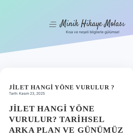
Minik Hikaye Molası
menüyü
aç
Kısa ve neşeli bilgilerle gülümse!
Anasayfa
Gizlilik Politikası
Yasal Uyarı
Hakkımızda
JILET HANGI YÖNE VURULUR ?
Tarih: Kasım 23, 2025
JILET HANGI YÖNE
VURULUR? TARIHSEL
ARKA PLAN VE GÜNÜMÜZ