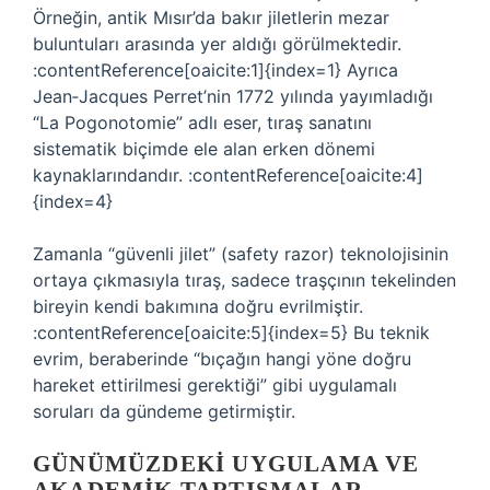
Örneğin, antik Mısır’da bakır jiletlerin mezar
buluntuları arasında yer aldığı görülmektedir.
:contentReference[oaicite:1]{index=1} Ayrıca
Jean‑Jacques Perret’nin 1772 yılında yayımladığı
“La Pogonotomie” adlı eser, tıraş sanatını
sistematik biçimde ele alan erken dönemi
kaynaklarındandır. :contentReference[oaicite:4]
{index=4}
Zamanla “güvenli jilet” (safety razor) teknolojisinin
ortaya çıkmasıyla tıraş, sadece traşçının tekelinden
bireyin kendi bakımına doğru evrilmiştir.
:contentReference[oaicite:5]{index=5} Bu teknik
evrim, beraberinde “bıçağın hangi yöne doğru
hareket ettirilmesi gerektiği” gibi uygulamalı
soruları da gündeme getirmiştir.
GÜNÜMÜZDEKI UYGULAMA VE