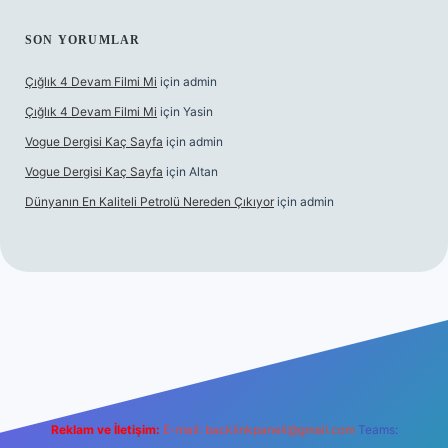
SON YORUMLAR
Çığlık 4 Devam Filmi Mi
için
admin
Çığlık 4 Devam Filmi Mi
için
Yasin
Vogue Dergisi Kaç Sayfa
için
admin
Vogue Dergisi Kaç Sayfa
için
Altan
Dünyanın En Kaliteli Petrolü Nereden Çıkıyor
için
admin
https://tulipbetgiris.org/
elexbett.net
Reklam ve İletişim:
E-mail:
backlinkpaneli@gmail.com
Teams: