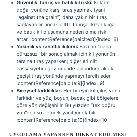
Güvenlik, tahriş ve batık kıl riski
: Kılların
doğal yönüne karşı tıraş yapmak (yani
“against the grain”) daha yakın bir tıraş
sağlayabilir ancak ciltte tahrişe, kızarıklığa
ve batık kıl oluşumuna neden olma riski
artar. :contentReference[oaicite:8]{index=8}
Yakınlık vs rahatlık ikilemi
: Bazıları “daha
pürüzsüz” bir sonuç almak için kıl yönünün
tersine tıraş yaparken; diğerleri cilt
hassasiyetini göz önünde bulundurarak ilk
geçişi tıraş yönünde yapmayı tercih eder.
:contentReference[oaicite:9]{index=9}
Bireysel farklılıklar
: Her bireyin kıl çıkış yönü
farklıdır ve yüz, boyun, bacak gibi bölgelere
göre yön değişebilir. Bu yüzden “tek doğru
yön”den söz etmek yanıltıcı olabilir.
:contentReference[oaicite:10]{index=10}
UYGULAMA YAPARKEN DIKKAT EDILMESI