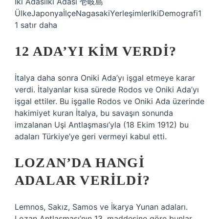
Iki AdasıIki Adası 壱岐島
ÜlkeJaponyaİlçeNagasakiYerleşimlerIkiDemografi1
1 satır daha
12 ADA’YI KIM VERDI?
İtalya daha sonra Oniki Ada’yı işgal etmeye karar
verdi. İtalyanlar kısa sürede Rodos ve Oniki Ada’yı
işgal ettiler. Bu işgalle Rodos ve Oniki Ada üzerinde
hakimiyet kuran İtalya, bu savaşın sonunda
imzalanan Uşi Antlaşması’yla (18 Ekim 1912) bu
adaları Türkiye’ye geri vermeyi kabul etti.
LOZAN’DA HANGI
ADALAR VERILDI?
Lemnos, Sakız, Samos ve İkarya Yunan adaları.
Lozan Antlaşması’nın 13. maddesine göre bunlar