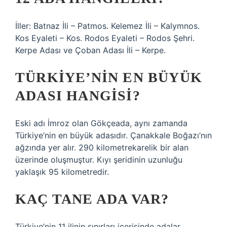
İller: Batnaz İli – Patmos. Kelemez İli – Kalymnos.
Kos Eyaleti – Kos. Rodos Eyaleti – Rodos Şehri.
Kerpe Adası ve Çoban Adası İli – Kerpe.
TÜRKIYE’NIN EN BÜYÜK
ADASI HANGISI?
Eski adı İmroz olan Gökçeada, aynı zamanda
Türkiye’nin en büyük adasıdır. Çanakkale Boğazı’nın
ağzında yer alır. 290 kilometrekarelik bir alan
üzerinde oluşmuştur. Kıyı şeridinin uzunluğu
yaklaşık 95 kilometredir.
KAÇ TANE ADA VAR?
Türkiye’nin 11 ilinin sınırları içerisinde adalar