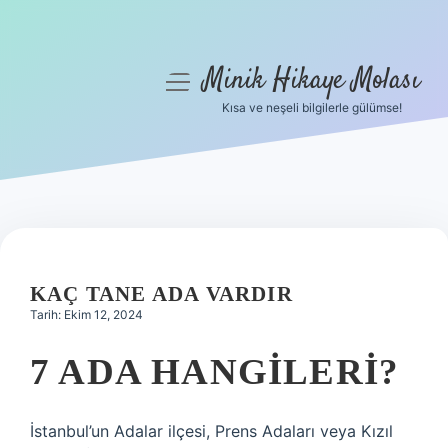
Minik Hikaye Molası
menüyü
aç
Kısa ve neşeli bilgilerle gülümse!
Anasayfa
Gizlilik Politikası
Yasal Uyarı
Hakkımızda
KAÇ TANE ADA VARDIR
Tarih: Ekim 12, 2024
7 ADA HANGILERI?
İstanbul’un Adalar ilçesi, Prens Adaları veya Kızıl