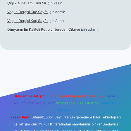
Çığlık 4 Devam Filmi Mi
için
Yasin
Vogue Dergisi Kaç Sayfa
için
admin
Vogue Dergisi Kaç Sayfa
için
Altan
Dünyanın En Kaliteli Petrolü Nereden Çıkıyor
için
admin
s://tulipbetgiris.org/
elexbett.net
Reklam ve İletişim:
E-mail:
backlinkpaneli@gmail.com
Teams:
forumhizmeti@gmail.com
Whatsapp: 0262 606 0 726
Telegram:
@karabul
Yasal Uyarı:
Sitemiz, 5651 Sayılı Kanun gereğince Bilgi Teknolojileri
ve İletişim Kurumu (BTK) tarafından onaylanmış bir Yer Sağlayıcı