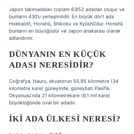
Japon takımadaları toplam 6.852 adadan oluşur ve
bunların 430’u yerleşimlidir. En büyük dört ada
Hokkaidō, Honshū, Shikoku ve Kyūshū’dur. Honshū
bunların en büyüğüdür ve Japon anakarası olarak
adlandırılır.
DÜNYANIN EN KÜÇÜK
ADASI NERESIDIR?
Coğrafya. Nauru, ekvatorun 55,95 kilometre (34
kilometre kare) güneyinde, güneybatı Pasifik
Okyanusu’nda 21 kilometrekare (8,1 mil kare)
büyüklüğünde oval bir adadır.
İKI ADA ÜLKESI NERESI?