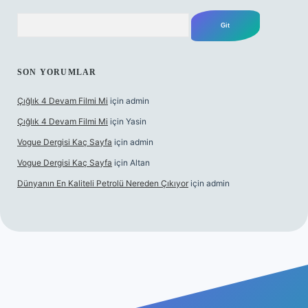
Arama
SON YORUMLAR
Çığlık 4 Devam Filmi Mi
için
admin
Çığlık 4 Devam Filmi Mi
için
Yasin
Vogue Dergisi Kaç Sayfa
için
admin
Vogue Dergisi Kaç Sayfa
için
Altan
Dünyanın En Kaliteli Petrolü Nereden Çıkıyor
için
admin
ps://tulipbetgiris.org/
elexbett.net