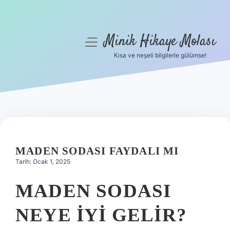
Minik Hikaye Molası
menüyü
aç
Kısa ve neşeli bilgilerle gülümse!
Anasayfa
Gizlilik Politikası
Yasal Uyarı
Hakkımızda
MADEN SODASI FAYDALI MI
Tarih: Ocak 1, 2025
MADEN SODASI
NEYE IYI GELIR?