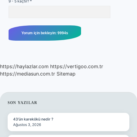
9 - 5 kaçtır?
*
https://haylazlar.com
https://vertigoo.com.tr
https://mediasun.com.tr
Sitemap
SIDEBAR
SON YAZILAR
43’ün karekökü nedir ?
Ağustos 3, 2026