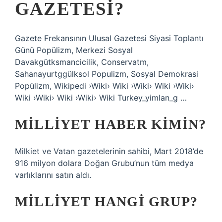
GAZETESI?
Gazete Frekansının Ulusal Gazetesi Siyasi Toplantı
Günü Popülizm, Merkezi Sosyal
Davakgütksmancicilik, Conservatm,
Sahanayurtggülksol Populizm, Sosyal Demokrasi
Popülizm, Wikipedi ›Wiki› Wiki ›Wiki› Wiki ›Wiki›
Wiki ›Wiki› Wiki ›Wiki› Wiki Turkey_yimlan_g …
MILLIYET HABER KIMIN?
Milkiet ve Vatan gazetelerinin sahibi, Mart 2018’de
916 milyon dolara Doğan Grubu’nun tüm medya
varlıklarını satın aldı.
MILLIYET HANGI GRUP?