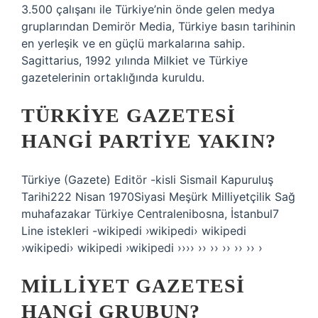
3.500 çalışanı ile Türkiye’nin önde gelen medya
gruplarından Demirör Media, Türkiye basın tarihinin
en yerleşik ve en güçlü markalarına sahip.
Sagittarius, 1992 yılında Milkiet ve Türkiye
gazetelerinin ortaklığında kuruldu.
TÜRKIYE GAZETESI
HANGI PARTIYE YAKIN?
Türkiye (Gazete) Editör -kisli Sismail Kapuruluş
Tarihi222 Nisan 1970Siyasi Meşürk Milliyetçilik Sağ
muhafazakar Türkiye Centralenibosna, İstanbul7
Line istekleri -wikipedi ›wikipedi› wikipedi
›wikipedi› wikipedi ›wikipedi ›››› ›› ›› ›› ›› ›› ›
MILLIYET GAZETESI
HANGI GRUBUN?