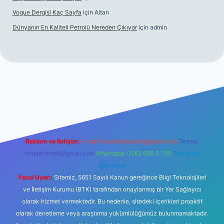
Vogue Dergisi Kaç Sayfa
için
Altan
Dünyanın En Kaliteli Petrolü Nereden Çıkıyor
için
admin
t
Reklam ve İletişim:
E-mail:
backlinkpaneli@gmail.com
Teams:
forumhizmeti@gmail.com
Whatsapp: 0262 606 0 726
Telegram:
@karabul
Yasal Uyarı:
Sitemiz, 5651 Sayılı Kanun gereğince Bilgi Teknolojileri
ve İletişim Kurumu (BTK) tarafından onaylanmış bir Yer Sağlayıcı
olarak hizmet vermektedir. Bu nedenle, sitedeki içerikleri proaktif
olarak denetleme veya araştırma yükümlülüğümüz bulunmamaktadır.