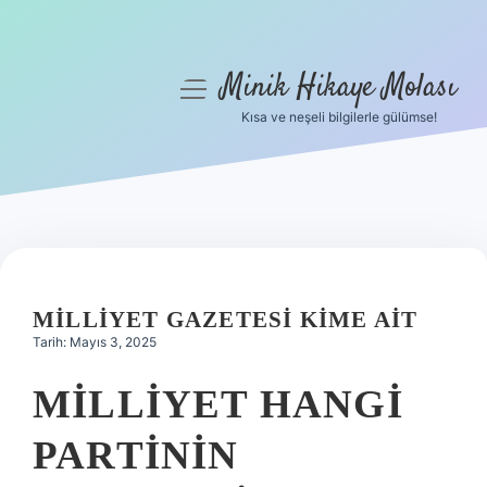
Minik Hikaye Molası
menüyü
aç
Kısa ve neşeli bilgilerle gülümse!
Anasayfa
Gizlilik Politikası
Yasal Uyarı
Hakkımızda
MILLIYET GAZETESI KIME AIT
Tarih: Mayıs 3, 2025
MILLIYET HANGI
PARTININ