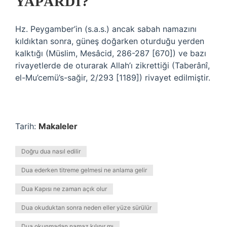
YAPARDI?
Hz. Peygamber’in (s.a.s.) ancak sabah namazını
kıldıktan sonra, güneş doğarken oturduğu yerden
kalktığı (Müslim, Mesâcid, 286-287 [670]) ve bazı
rivayetlerde de oturarak Allah’ı zikrettiği (Taberânî,
el-Mu’cemü’s-sağir, 2/293 [1189]) rivayet edilmiştir.
Tarih:
Makaleler
Doğru dua nasıl edilir
Dua ederken titreme gelmesi ne anlama gelir
Dua Kapısı ne zaman açık olur
Dua okuduktan sonra neden eller yüze sürülür
Dua okunmadan namaz kılınır mı