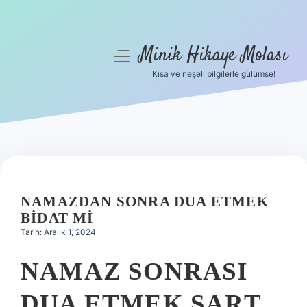
Minik Hikaye Molası
menüyü
aç
Kısa ve neşeli bilgilerle gülümse!
Anasayfa
Gizlilik Politikası
Yasal Uyarı
Hakkımızda
NAMAZDAN SONRA DUA ETMEK
BIDAT MI
Tarih: Aralık 1, 2024
NAMAZ SONRASI
DUA ETMEK ŞART