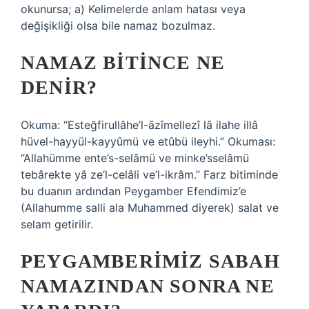
okunursa; a) Kelimelerde anlam hatası veya
değişikliği olsa bile namaz bozulmaz.
NAMAZ BITINCE NE
DENIR?
Okuma: “Esteğfirullâhe’l-āzîmellezî lâ ilahe illâ
hüvel-hayyül-kayyûmü ve etûbü ileyhi.” Okuması:
“Allahümme ente’s-selâmü ve minke’sselâmü
tebârekte yâ ze’l-celâli ve’l-ikrâm.” Farz bitiminde
bu duanın ardından Peygamber Efendimiz’e
(Allahumme salli ala Muhammed diyerek) salat ve
selam getirilir.
PEYGAMBERIMIZ SABAH
NAMAZINDAN SONRA NE