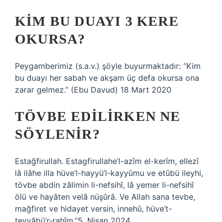
KIM BU DUAYI 3 KERE
OKURSA?
Peygamberimiz (s.a.v.) şöyle buyurmaktadır: “Kim
bu duayı her sabah ve akşam üç defa okursa ona
zarar gelmez.” (Ebu Davud) 18 Mart 2020
TÖVBE EDILIRKEN NE
SÖYLENIR?
Estağfirullah. Estagfirullahe’l-azîm el-kerîm, ellezî
lâ ilâhe illa hüve’l-hayyü’l-kayyûmu ve etûbü ileyhi,
tövbe abdin zâlimin li-nefsihî, lâ yemer li-nefsihî
ölü ve hayâten velâ nüşûrâ. Ve Allah sana tevbe,
mağfiret ve hidayet versin, innehû, hüve’t-
tevvâbü’r-rahîm.”5. Nisan 2024