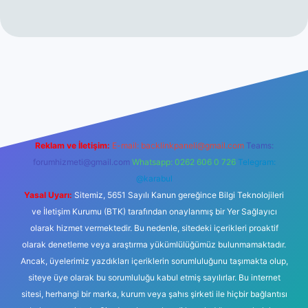
ulipbetgiris.org/
elexbett.net
Reklam ve İletişim:
E-mail:
backlinkpaneli@gmail.com
Teams:
forumhizmeti@gmail.com
Whatsapp: 0262 606 0 726
Telegram:
@karabul
Yasal Uyarı:
Sitemiz, 5651 Sayılı Kanun gereğince Bilgi Teknolojileri
ve İletişim Kurumu (BTK) tarafından onaylanmış bir Yer Sağlayıcı
olarak hizmet vermektedir. Bu nedenle, sitedeki içerikleri proaktif
olarak denetleme veya araştırma yükümlülüğümüz bulunmamaktadır.
Ancak, üyelerimiz yazdıkları içeriklerin sorumluluğunu taşımakta olup,
siteye üye olarak bu sorumluluğu kabul etmiş sayılırlar. Bu internet
sitesi, herhangi bir marka, kurum veya şahıs şirketi ile hiçbir bağlantısı