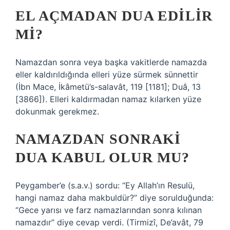
EL AÇMADAN DUA EDILIR
MI?
Namazdan sonra veya başka vakitlerde namazda
eller kaldırıldığında elleri yüze sürmek sünnettir
(İbn Mace, İkâmetü’s-salavât, 119 [1181]; Duâ, 13
[3866]). Elleri kaldırmadan namaz kılarken yüze
dokunmak gerekmez.
NAMAZDAN SONRAKI
DUA KABUL OLUR MU?
Peygamber’e (s.a.v.) sordu: “Ey Allah’ın Resulü,
hangi namaz daha makbuldür?” diye sorulduğunda:
“Gece yarısı ve farz namazlarından sonra kılınan
namazdır” diye cevap verdi. (Tirmizî, De’avât, 79