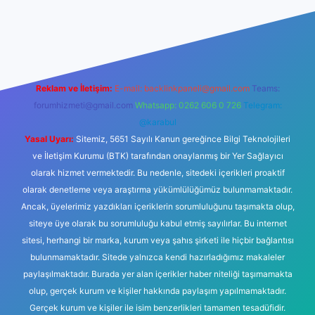
ttps://tulipbetgiris.org/
elexbett.net
Reklam ve İletişim:
E-mail:
backlinkpaneli@gmail.com
Teams:
forumhizmeti@gmail.com
Whatsapp: 0262 606 0 726
Telegram:
@karabul
Yasal Uyarı:
Sitemiz, 5651 Sayılı Kanun gereğince Bilgi Teknolojileri
ve İletişim Kurumu (BTK) tarafından onaylanmış bir Yer Sağlayıcı
olarak hizmet vermektedir. Bu nedenle, sitedeki içerikleri proaktif
olarak denetleme veya araştırma yükümlülüğümüz bulunmamaktadır.
Ancak, üyelerimiz yazdıkları içeriklerin sorumluluğunu taşımakta olup,
siteye üye olarak bu sorumluluğu kabul etmiş sayılırlar. Bu internet
sitesi, herhangi bir marka, kurum veya şahıs şirketi ile hiçbir bağlantısı
bulunmamaktadır. Sitede yalnızca kendi hazırladığımız makaleler
paylaşılmaktadır. Burada yer alan içerikler haber niteliği taşımamakta
olup, gerçek kurum ve kişiler hakkında paylaşım yapılmamaktadır.
Gerçek kurum ve kişiler ile isim benzerlikleri tamamen tesadüfidir.