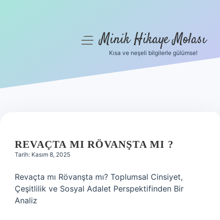
Minik Hikaye Molası
menüyü
aç
Kısa ve neşeli bilgilerle gülümse!
Anasayfa
Gizlilik Politikası
Yasal Uyarı
Hakkımızda
REVAÇTA MI RÖVANŞTA MI ?
Tarih: Kasım 8, 2025
Revaçta mı Rövanşta mı? Toplumsal Cinsiyet,
Çeşitlilik ve Sosyal Adalet Perspektifinden Bir
Analiz