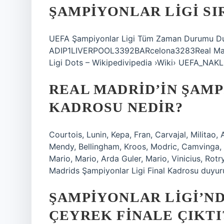
ŞAMPIYONLAR LIGI SI
UEFA Şampiyonlar Ligi Tüm Zaman Durumu D
ADIP1LIVERPOOL3392BARcelona3283Real Mad
Ligi Dots – Wikipedivipedia ›Wiki› UEFA_NA
REAL MADRID’IN ŞAMP
KADROSU NEDIR?
Courtois, Lunin, Kepa, Fran, Carvajal, Militao
Mendy, Bellingham, Kroos, Modric, Camvinga, 
Mario, Mario, Arda Guler, Mario, Vinicius, Rotr
Madrids Şampiyonlar Ligi Final Kadrosu duyu
ŞAMPIYONLAR LIGI’N
ÇEYREK FINALE ÇIKTI