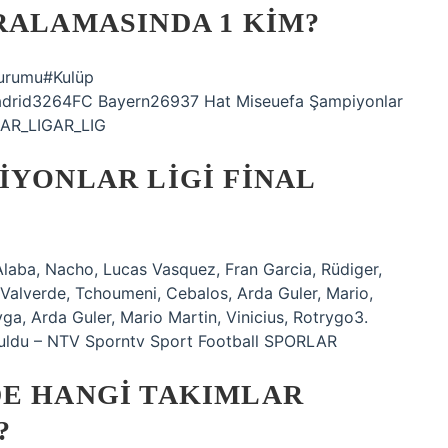
RALAMASINDA 1 KIM?
urumu#Kulüp
rid3264FC Bayern26937 Hat Miseuefa Şampiyonlar
KLAR_LIGAR_LIG
IYONLAR LIGI FINAL
, Alaba, Nacho, Lucas Vasquez, Fran Garcia, Rüdiger,
Valverde, Tchoumeni, Cebalos, Arda Guler, Mario,
yga, Arda Guler, Mario Martin, Vinicius, Rotrygo3.
ruldu – NTV Sporntv Sport Football SPORLAR
DE HANGI TAKIMLAR
?