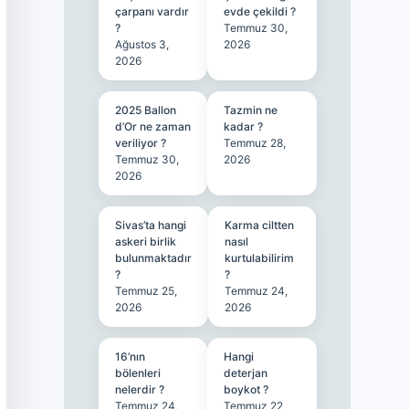
çarpanı vardır
evde çekildi ?
?
Temmuz 30,
Ağustos 3,
2026
2026
2025 Ballon
Tazmin ne
d’Or ne zaman
kadar ?
veriliyor ?
Temmuz 28,
Temmuz 30,
2026
2026
Sivas’ta hangi
Karma ciltten
askeri birlik
nasıl
bulunmaktadır
kurtulabilirim
?
?
Temmuz 25,
Temmuz 24,
2026
2026
16’nın
Hangi
bölenleri
deterjan
nelerdir ?
boykot ?
Temmuz 24,
Temmuz 22,