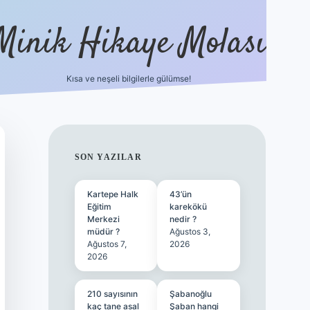
Minik Hikaye Molası
Kısa ve neşeli bilgilerle gülümse!
https://tulipbetgiris.org/
elexbett.net
SIDEBAR
SON YAZILAR
Kartepe Halk
43’ün
Eğitim
karekökü
Merkezi
nedir ?
müdür ?
Ağustos 3,
Ağustos 7,
2026
2026
210 sayısının
Şabanoğlu
kaç tane asal
Şaban hangi