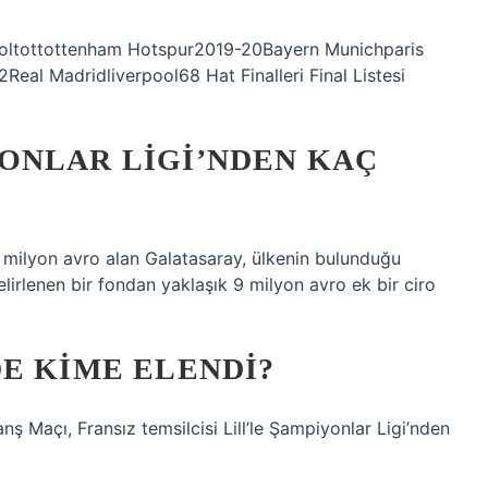
oltottottenham Hotspur2019-20Bayern Munichparis
al Madridliverpool68 Hat Finalleri Final Listesi
ONLAR LIGI’NDEN KAÇ
,6 milyon avro alan Galatasaray, ülkenin bulunduğu
lirlenen bir fondan yaklaşık 9 milyon avro ek bir ciro
E KIME ELENDI?
nş Maçı, Fransız temsilcisi Lill’le Şampiyonlar Ligi’nden