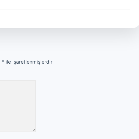
r
*
ile işaretlenmişlerdir