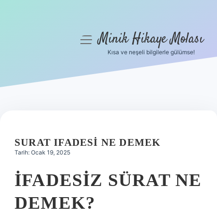
Minik Hikaye Molası
menüyü
aç
Kısa ve neşeli bilgilerle gülümse!
Anasayfa
Gizlilik Politikası
Yasal Uyarı
Hakkımızda
SURAT IFADESI NE DEMEK
Tarih: Ocak 19, 2025
İFADESIZ SÜRAT NE
DEMEK?