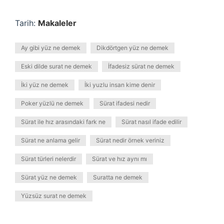
Tarih:
Makaleler
Ay gibi yüz ne demek
Dikdörtgen yüz ne demek
Eski dilde surat ne demek
İfadesiz sürat ne demek
İki yüz ne demek
İki yuzlu insan kime denir
Poker yüzlü ne demek
Sürat ifadesi nedir
Sürat ile hız arasındaki fark ne
Sürat nasıl ifade edilir
Sürat ne anlama gelir
Sürat nedir örnek veriniz
Sürat türleri nelerdir
Sürat ve hız aynı mı
Sürat yüz ne demek
Suratta ne demek
Yüzsüz surat ne demek