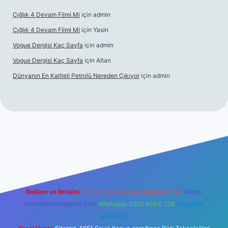
Çığlık 4 Devam Filmi Mi
için
admin
Çığlık 4 Devam Filmi Mi
için
Yasin
Vogue Dergisi Kaç Sayfa
için
admin
Vogue Dergisi Kaç Sayfa
için
Altan
Dünyanın En Kaliteli Petrolü Nereden Çıkıyor
için
admin
://tulipbetgiris.org/
elexbett.net
Reklam ve İletişim:
E-mail:
backlinkpaneli@gmail.com
Teams:
forumhizmeti@gmail.com
Whatsapp: 0262 606 0 726
Telegram:
@karabul