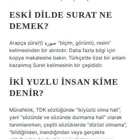
ESKI DILDE SURAT NE
DEMEK?
Arapça ṣūra(t) صورة “biçim, görüntü, resim”
kelimesinden bir alıntıdır. Daha fazla bilgi için
kopya makalesine bakın. Türkçe’de özel bir anlam
kazanmış Suret kelimesinin bir çeşididir.
İKI YUZLU INSAN KIME
DENIR?
Münafıklık, TDK sözlüğünde “ikiyüzlü olma hali”,
yani “sözünde ve sözünde durmama hali” olarak
tanımlanırken, çeşitli sözlüklerde “dürüst olmama”,
“bildiğinden, inandığından veya gerçekte