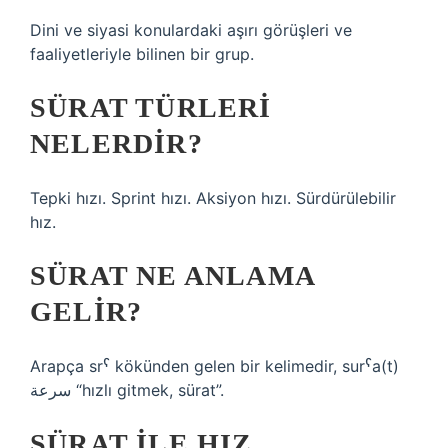
Dini ve siyasi konulardaki aşırı görüşleri ve
faaliyetleriyle bilinen bir grup.
SÜRAT TÜRLERI
NELERDIR?
Tepki hızı. Sprint hızı. Aksiyon hızı. Sürdürülebilir
hız.
SÜRAT NE ANLAMA
GELIR?
Arapça srˁ kökünden gelen bir kelimedir, surˁa(t)
سرعة “hızlı gitmek, sürat”.
SÜRAT ILE HIZ