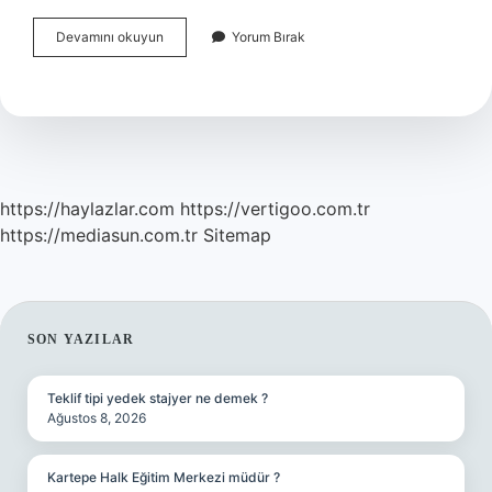
Propaganda
Devamını okuyun
Yorum Bırak
Hangi
Dil
https://haylazlar.com
https://vertigoo.com.tr
https://mediasun.com.tr
Sitemap
SIDEBAR
SON YAZILAR
Teklif tipi yedek stajyer ne demek ?
Ağustos 8, 2026
Kartepe Halk Eğitim Merkezi müdür ?