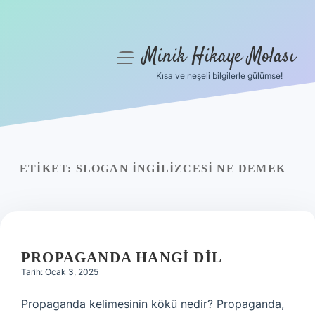
Minik Hikaye Molası
menüyü
aç
Kısa ve neşeli bilgilerle gülümse!
Anasayfa
Gizlilik Politikası
Yasal Uyarı
ETIKET:
SLOGAN INGILIZCESI NE DEMEK
Hakkımızda
PROPAGANDA HANGI DIL
Tarih: Ocak 3, 2025
Propaganda kelimesinin kökü nedir? Propaganda,