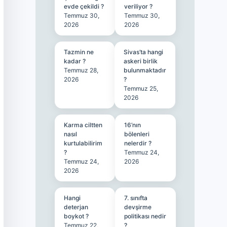
evde çekildi ?
veriliyor ?
Temmuz 30,
Temmuz 30,
2026
2026
Tazmin ne
Sivas’ta hangi
kadar ?
askeri birlik
Temmuz 28,
bulunmaktadır
2026
?
Temmuz 25,
2026
Karma ciltten
16’nın
nasıl
bölenleri
kurtulabilirim
nelerdir ?
?
Temmuz 24,
Temmuz 24,
2026
2026
Hangi
7. sınıfta
deterjan
devşirme
boykot ?
politikası nedir
Temmuz 22,
?