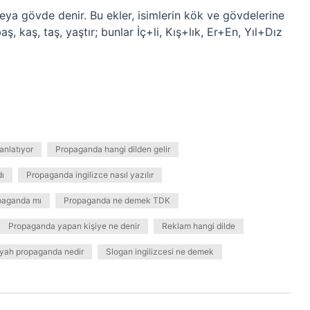
eya gövde denir. Bu ekler, isimlerin kök ve gövdelerine
aş, kaş, taş, yaştır; bunlar İç+li, Kış+lık, Er+En, Yıl+Dız
anlatıyor
Propaganda hangi dilden gelir
dı
Propaganda ingilizce nasıl yazılır
paganda mı
Propaganda ne demek TDK
Propaganda yapan kişiye ne denir
Reklam hangi dilde
iyah propaganda nedir
Slogan ingilizcesi ne demek