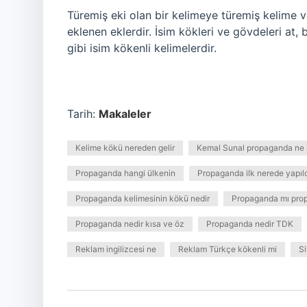
Türemiş eki olan bir kelimeye türemiş kelime v
eklenen eklerdir. İsim kökleri ve gövdeleri at, b
gibi isim kökenli kelimelerdir.
Tarih:
Makaleler
Kelime kökü nereden gelir
Kemal Sunal propaganda ne 
Propaganda hangi ülkenin
Propaganda ilk nerede yapıl
Propaganda kelimesinin kökü nedir
Propaganda mı pro
Propaganda nedir kısa ve öz
Propaganda nedir TDK
Reklam ingilizcesi ne
Reklam Türkçe kökenli mi
S