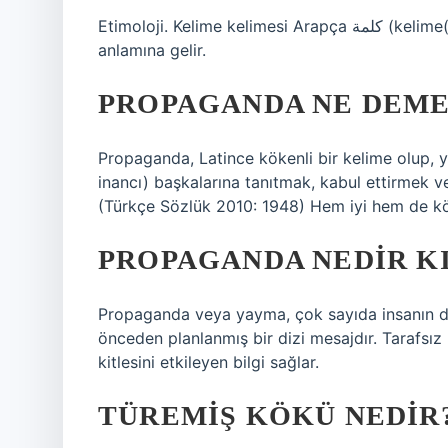
Etimoloji. Kelime kelimesi Arapça كلمة (kelime(t)) kelimesinden ödünç alınmıştır ve “söylenen, söz”
anlamına gelir.
PROPAGANDA NE DEME
Propaganda, Latince kökenli bir kelime olup, y
inancı) başkalarına tanıtmak, kabul ettirmek ve
(Türkçe Sözlük 2010: 1948) Hem iyi hem de kötü 
PROPAGANDA NEDIR KI
Propaganda veya yayma, çok sayıda insanın düş
önceden planlanmış bir dizi mesajdır. Tarafsı
kitlesini etkileyen bilgi sağlar.
TÜREMIŞ KÖKÜ NEDIR