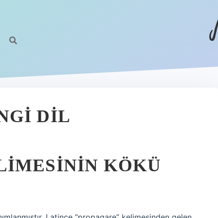
GI DIL
LIMESININ KÖKÜ
nımlanmıştır. Latince “propagare” kelimesinden gelen