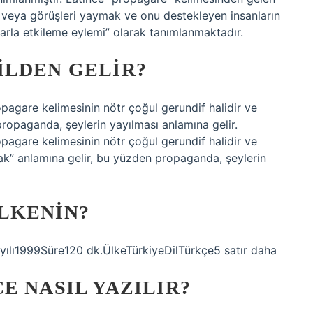
 veya görüşleri yaymak ve onu destekleyen insanların
larla etkileme eylemi” olarak tanımlanmaktadır.
ILDEN GELIR?
pagare kelimesinin nötr çoğul gerundif halidir ve
ropaganda, şeylerin yayılması anlamına gelir.
pagare kelimesinin nötr çoğul gerundif halidir ve
k” anlamına gelir, bu yüzden propaganda, şeylerin
LKENIN?
ılı1999Süre120 dk.ÜlkeTürkiyeDilTürkçe5 satır daha
E NASIL YAZILIR?