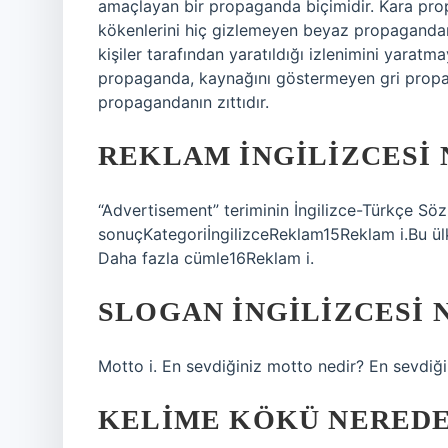
amaçlayan bir propaganda biçimidir. Kara pr
kökenlerini hiç gizlemeyen beyaz propagandanın
kişiler tarafından yaratıldığı izlenimini yarat
propaganda, kaynağını göstermeyen gri propa
propagandanın zıttıdır.
REKLAM INGILIZCESI 
“Advertisement” teriminin İngilizce-Türkçe Sözl
sonuçKategoriİngilizceReklam15Reklam i.Bu ülke
Daha fazla cümle16Reklam i.
SLOGAN INGILIZCESI 
Motto i. En sevdiğiniz motto nedir? En sevdiği
KELIME KÖKÜ NEREDE