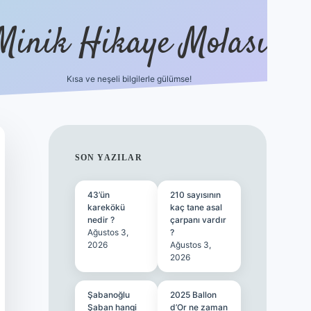
Minik Hikaye Molası
Kısa ve neşeli bilgilerle gülümse!
https://tulipbetgiris.org/
elexbett.net
SIDEBAR
SON YAZILAR
43’ün
210 sayısının
karekökü
kaç tane asal
nedir ?
çarpanı vardır
Ağustos 3,
?
2026
Ağustos 3,
2026
Şabanoğlu
2025 Ballon
Şaban hangi
d’Or ne zaman