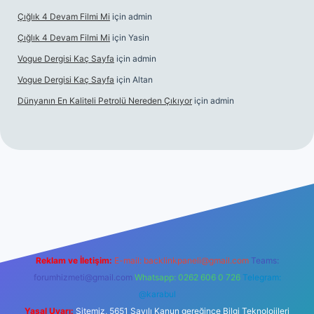
Çığlık 4 Devam Filmi Mi
için
admin
Çığlık 4 Devam Filmi Mi
için
Yasin
Vogue Dergisi Kaç Sayfa
için
admin
Vogue Dergisi Kaç Sayfa
için
Altan
Dünyanın En Kaliteli Petrolü Nereden Çıkıyor
için
admin
ett.net
Reklam ve İletişim:
E-mail:
backlinkpaneli@gmail.com
Teams:
forumhizmeti@gmail.com
Whatsapp: 0262 606 0 726
Telegram:
@karabul
Yasal Uyarı:
Sitemiz, 5651 Sayılı Kanun gereğince Bilgi Teknolojileri