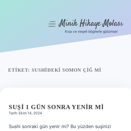
Minik Hikaye Molası
menüyü
aç
Kısa ve neşeli bilgilerle gülümse!
Anasayfa
Gizlilik Politikası
Yasal Uyarı
ETIKET:
SUSHIDEKI SOMON ÇIĞ MI
Hakkımızda
SUŞI 1 GÜN SONRA YENIR MI
Tarih: Ekim 14, 2024
Sushi sonraki gün yenir mi? Bu yüzden suşinizi