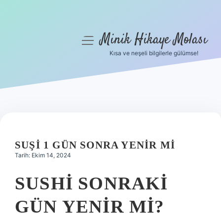
Minik Hikaye Molası
menüyü
aç
Kısa ve neşeli bilgilerle gülümse!
Anasayfa
Gizlilik Politikası
Yasal Uyarı
Hakkımızda
SUŞI 1 GÜN SONRA YENIR MI
Tarih: Ekim 14, 2024
SUSHI SONRAKI
GÜN YENIR MI?