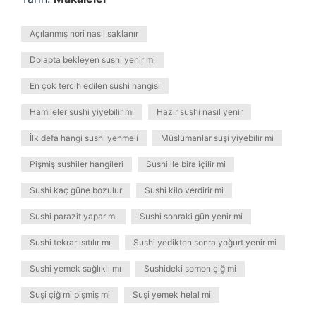
Açılanmış nori nasıl saklanır
Dolapta bekleyen sushi yenir mi
En çok tercih edilen sushi hangisi
Hamileler sushi yiyebilir mi
Hazır sushi nasıl yenir
İlk defa hangi sushi yenmeli
Müslümanlar suşi yiyebilir mi
Pişmiş sushiler hangileri
Sushi ile bira içilir mi
Sushi kaç güne bozulur
Sushi kilo verdirir mi
Sushi parazit yapar mı
Sushi sonraki gün yenir mi
Sushi tekrar ısıtılır mı
Sushi yedikten sonra yoğurt yenir mi
Sushi yemek sağlıklı mı
Sushideki somon çiğ mi
Suşi çiğ mi pişmiş mi
Suşi yemek helal mi