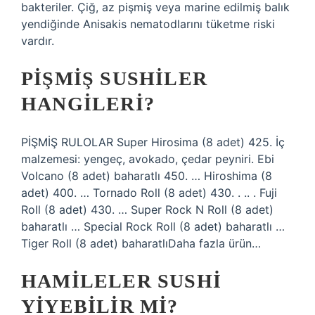
bakteriler. Çiğ, az pişmiş veya marine edilmiş balık
yendiğinde Anisakis nematodlarını tüketme riski
vardır.
PIŞMIŞ SUSHILER
HANGILERI?
PİŞMİŞ RULOLAR Super Hirosima (8 adet) 425. İç
malzemesi: yengeç, avokado, çedar peyniri. Ebi
Volcano (8 adet) baharatlı 450. … Hiroshima (8
adet) 400. … Tornado Roll (8 adet) 430. . .. . Fuji
Roll (8 adet) 430. … Super Rock N Roll (8 adet)
baharatlı … Special Rock Roll (8 adet) baharatlı …
Tiger Roll (8 adet) baharatlıDaha fazla ürün…
HAMILELER SUSHI
YIYEBILIR MI?