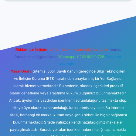
/tulipbetgiris.org/
elexbett.net
Reklam ve İletişim:
E-mail:
backlinkpaneli@gmail.com
Teams:
forumhizmeti@gmail.com
Whatsapp: 0262 606 0 726
Telegram:
@karabul
Yasal Uyarı:
Sitemiz, 5651 Sayılı Kanun gereğince Bilgi Teknolojileri
ve İletişim Kurumu (BTK) tarafından onaylanmış bir Yer Sağlayıcı
olarak hizmet vermektedir. Bu nedenle, sitedeki içerikleri proaktif
olarak denetleme veya araştırma yükümlülüğümüz bulunmamaktadır.
Ancak, üyelerimiz yazdıkları içeriklerin sorumluluğunu taşımakta olup,
siteye üye olarak bu sorumluluğu kabul etmiş sayılırlar. Bu internet
sitesi, herhangi bir marka, kurum veya şahıs şirketi ile hiçbir bağlantısı
bulunmamaktadır. Sitede yalnızca kendi hazırladığımız makaleler
paylaşılmaktadır. Burada yer alan içerikler haber niteliği taşımamakta