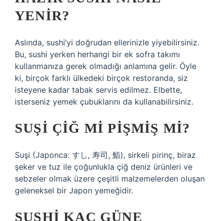
YENIR?
Aslında, sushi’yi doğrudan ellerinizle yiyebilirsiniz.
Bu, sushi yerken herhangi bir ek sofra takımı
kullanmanıza gerek olmadığı anlamına gelir. Öyle
ki, birçok farklı ülkedeki birçok restoranda, siz
isteyene kadar tabak servis edilmez. Elbette,
isterseniz yemek çubuklarını da kullanabilirsiniz.
SUŞI ÇIĞ MI PIŞMIŞ MI?
Suşi (Japonca: すし, 寿司, 鮨), sirkeli pirinç, biraz
şeker ve tuz ile çoğunlukla çiğ deniz ürünleri ve
sebzeler olmak üzere çeşitli malzemelerden oluşan
geleneksel bir Japon yemeğidir.
SUSHI KAÇ GÜNE