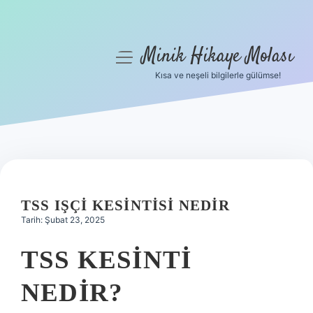
Minik Hikaye Molası
menüyü
aç
Kısa ve neşeli bilgilerle gülümse!
Anasayfa
Gizlilik Politikası
Yasal Uyarı
Hakkımızda
TSS IŞÇI KESINTISI NEDIR
Tarih: Şubat 23, 2025
TSS KESINTI
NEDIR?