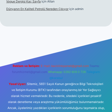
Vogue Dergisi Kaç Sayfa
için
Altan
Dünyanın En Kaliteli Petrolü Nereden Çıkıyor
için
admin
/tulipbetgiris.org/
elexbett.net
Reklam ve İletişim:
E-mail:
backlinkpaneli@gmail.com
Teams:
forumhizmeti@gmail.com
Whatsapp: 0262 606 0 726
Telegram:
@karabul
Yasal Uyarı:
Sitemiz, 5651 Sayılı Kanun gereğince Bilgi Teknolojileri
ve İletişim Kurumu (BTK) tarafından onaylanmış bir Yer Sağlayıcı
olarak hizmet vermektedir. Bu nedenle, sitedeki içerikleri proaktif
olarak denetleme veya araştırma yükümlülüğümüz bulunmamaktadır.
Ancak, üyelerimiz yazdıkları içeriklerin sorumluluğunu taşımakta olup,