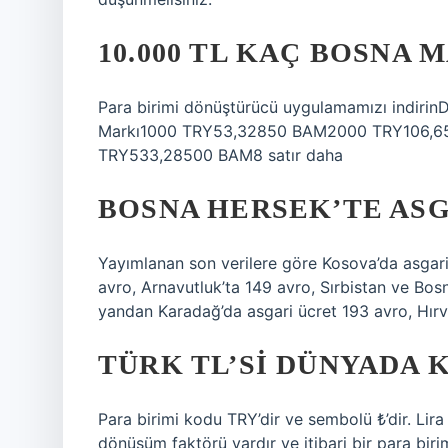
10.000 TL KAÇ BOSNA 
Para birimi dönüştürücü uygulamamızı indirinD
Markı1000 TRY53,32850 BAM2000 TRY106,
TRY533,28500 BAM8 satır daha
BOSNA HERSEK’TE ASG
Yayımlanan son verilere göre Kosova’da asgari
avro, Arnavutluk’ta 149 avro, Sırbistan ve Bosn
yandan Karadağ’da asgari ücret 193 avro, Hırv
TÜRK TL’SI DÜNYADA 
Para birimi kodu TRY’dir ve sembolü ₺’dir. Lira sık
dönüşüm faktörü vardır ve itibari bir para bir