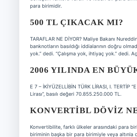
para birimidir.
500 TL ÇIKACAK MI?
TARAFLAR NE DİYOR? Maliye Bakanı Nureddin Ne
banknotların basıldığı iddialarının doğru olmadığı
yok.” dedi. “Çalışma yok, ihtiyaç yok.” dedi. A
2006 YILINDA EN BÜYÜ
E 7 – İKİYÜZELLİBİN TÜRK LİRASI, I. TERTİP “E 7
Lirası”, basılı değeri 70.855.250.000 TL.
KONVERTIBL DÖVIZ N
Konvertibilite, farklı ülkeler arasındaki para b
biriminin başka bir para birimiyle veya altınla d