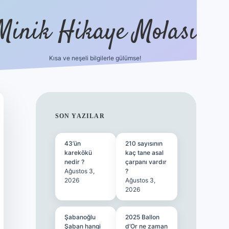
Minik Hikaye Molası
Kısa ve neşeli bilgilerle gülümse!
https://tulipbetgiris.org/
elexbett.net
SIDEBAR
SON YAZILAR
43’ün
210 sayısının
karekökü
kaç tane asal
nedir ?
çarpanı vardır
Ağustos 3,
?
2026
Ağustos 3,
2026
Şabanoğlu
2025 Ballon
Şaban hangi
d’Or ne zaman