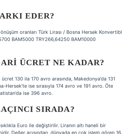
MARKI EDER?
önüşüm oranları Türk Lirası / Bosna Hersek Konvertibl
65700 BAM5000 TRY266,64250 BAM10000
ARI ÜCRET NE KADAR?
 ücret 130 ila 170 avro arasında, Makedonya’da 131
a-Hersek’te ise sırasıyla 174 avro ve 191 avro. Öte
atistan’da ise 396 avro.
KAÇINCI SIRADA?
lıkla Euro ile değiştirilir. Liranın altı haneli bir
imidir. Değer açısından, dünyada en çok işlem gören 16.