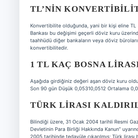
TL’NIN KONVERTIBILI
Konvertibilite olduğunda, yani bir kişi eline T
Bankası bu değişimi geçerli döviz kuru üzeri
taahhüdü diğer bankaların veya döviz büroları
konvertibilitedir.
1 TL KAÇ BOSNA LIRAS
Aşağıda girdiğiniz değeri aşan döviz kuru ol
Son 90 gün Düşük 0,05310,0512 Ortalama 0,0
TÜRK LIRASI KALDIRIL
Bilindiği üzere, 31 Ocak 2004 tarihli Resmi Ga
Devletinin Para Birliği Hakkında Kanun” uyarın
2005 tarihinde tedavüle çıkarılmış; Türk liras