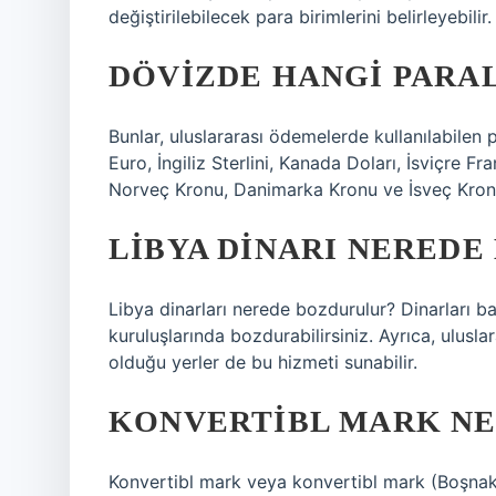
değiştirilebilecek para birimlerini belirleyebilir.
DÖVIZDE HANGI PARA
Bunlar, uluslararası ödemelerde kullanılabilen 
Euro, İngiliz Sterlini, Kanada Doları, İsviçre Fr
Norveç Kronu, Danimarka Kronu ve İsveç Kronu 
LIBYA DINARI NERED
Libya dinarları nerede bozdurulur? Dinarları ba
kuruluşlarında bozdurabilirsiniz. Ayrıca, ulusl
olduğu yerler de bu hizmeti sunabilir.
KONVERTIBL MARK NE
Konvertibl mark veya konvertibl mark (Boşnakça