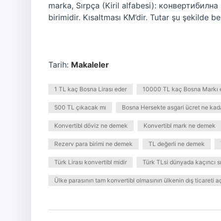
marka, Sırpça (Kiril alfabesi): конвертибилн
birimidir. Kısaltması KM’dir. Tutar şu şekilde be
Tarih:
Makaleler
1 TL kaç Bosna Lirası eder
10000 TL kaç Bosna Markı 
500 TL çıkacak mı
Bosna Hersekte asgari ücret ne kad
Konvertibl döviz ne demek
Konvertibl mark ne demek
Rezerv para birimi ne demek
TL değerli ne demek
Türk Lirası konvertibl midir
Türk TLsi dünyada kaçıncı s
Ülke parasının tam konvertibl olmasının ülkenin dış ticareti 