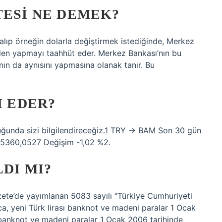
TESI NE DEMEK?
L alıp örneğin dolarla değiştirmek istediğinde, Merkez
nden yapmayı taahhüt eder. Merkez Bankası’nın bu
nın da aynısını yapmasına olanak tanır. Bu
I EDER?
duğunda sizi bilgilendireceğiz.1 TRY → BAM Son 30 gün
5360,0527 Değişim -1,02 %2.
DI MI?
zete’de yayımlanan 5083 sayılı “Türkiye Cumhuriyeti
ca, yeni Türk lirası banknot ve madeni paralar 1 Ocak
ı banknot ve madeni paralar 1 Ocak 2006 tarihinde