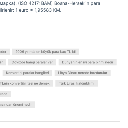
а марка), (ISO 4217: BAM) Bosna-Hersek’in para
lirlenir: 1 euro = 1,95583 KM.
eder
2006 yılında en büyük para kaç TL idi
ar
Dövizde hangi paralar var
Dünyanın en iyi para birimi nedir
Konvertibl paralar hangileri
Libya Dinarı nerede bozdurulur
TLnin konvertibilitesi ne demek
Türk Lirası kaldırıldı mı
ırada
açısından önemi nedir