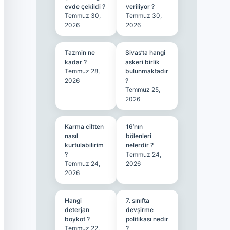
evde çekildi ?
veriliyor ?
Temmuz 30,
Temmuz 30,
2026
2026
Tazmin ne
Sivas’ta hangi
kadar ?
askeri birlik
Temmuz 28,
bulunmaktadır
2026
?
Temmuz 25,
2026
Karma ciltten
16’nın
nasıl
bölenleri
kurtulabilirim
nelerdir ?
?
Temmuz 24,
Temmuz 24,
2026
2026
Hangi
7. sınıfta
deterjan
devşirme
boykot ?
politikası nedir
Temmuz 22,
?