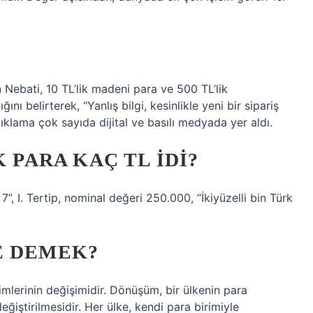
bati, 10 TL’lik madeni para ve 500 TL’lik
nı belirterek, “Yanlış bilgi, kesinlikle yeni bir sipariş
çıklama çok sayıda dijital ve basılı medyada yer aldı.
K PARA KAÇ TL IDI?
”, I. Tertip, nominal değeri 250.000, “İkiyüzelli bin Türk
E DEMEK?
irimlerinin değişimidir. Dönüşüm, bir ülkenin para
eğiştirilmesidir. Her ülke, kendi para birimiyle