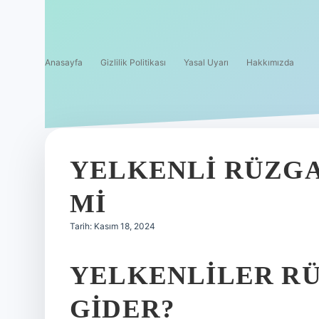
Anasayfa
Gizlilik Politikası
Yasal Uyarı
Hakkımızda
YELKENLI RÜZGA
MI
Tarih: Kasım 18, 2024
YELKENLILER RÜ
GIDER?