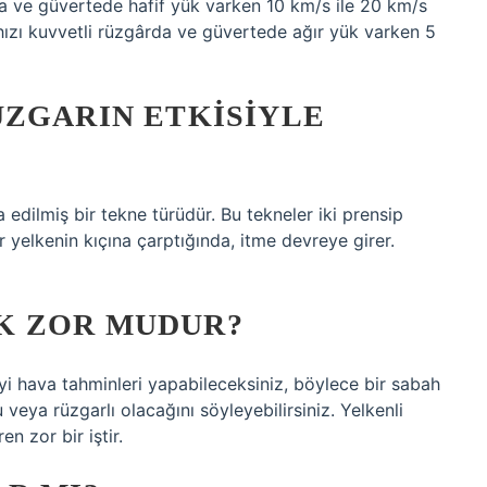
rda ve güvertede hafif yük varken 10 km/s ile 20 km/s
 hızı kuvvetli rüzgârda ve güvertede ağır yük varken 5
ÜZGARIN ETKISIYLE
 edilmiş bir tekne türüdür. Bu tekneler iki prensip
yelkenin kıçına çarptığında, itme devreye girer.
K ZOR MUDUR?
iyi hava tahminleri yapabileceksiniz, böylece bir sabah
eya rüzgarlı olacağını söyleyebilirsiniz. Yelkenli
n zor bir iştir.