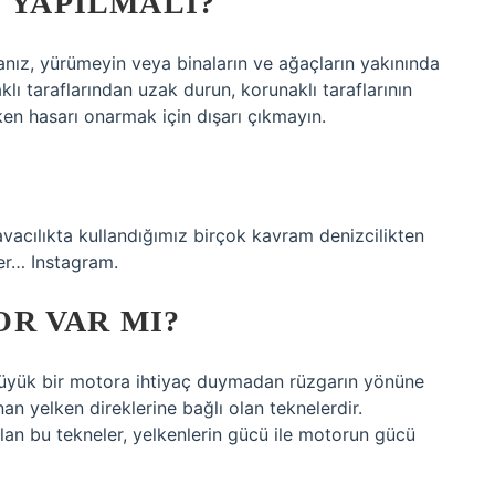
E YAPILMALI?
anız, yürümeyin veya binaların ve ağaçların yakınında
klı taraflarından uzak durun, korunaklı taraflarının
en hasarı onarmak için dışarı çıkmayın.
avacılıkta kullandığımız birçok kavram denizcilikten
ler… Instagram.
R VAR MI?
k büyük bir motora ihtiyaç duymadan rüzgarın yönüne
n yelken direklerine bağlı olan teknelerdir.
an bu tekneler, yelkenlerin gücü ile motorun gücü