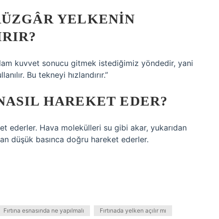
RÜZGÂR YELKENIN
IRIR?
toplam kuvvet sonucu gitmek istediğimiz yöndedir, yani
lanılır. Bu tekneyi hızlandırır.”
NASIL HAREKET EDER?
et ederler. Hava molekülleri su gibi akar, yukarıdan
tan düşük basınca doğru hareket ederler.
Fırtına esnasında ne yapılmalı
Fırtınada yelken açılır mı