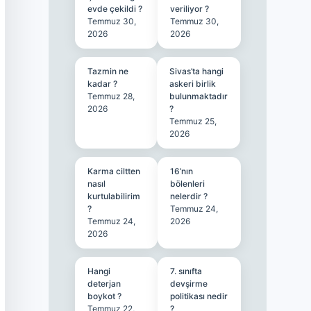
evde çekildi ?
veriliyor ?
Temmuz 30,
Temmuz 30,
2026
2026
Tazmin ne
Sivas’ta hangi
kadar ?
askeri birlik
Temmuz 28,
bulunmaktadır
2026
?
Temmuz 25,
2026
Karma ciltten
16’nın
nasıl
bölenleri
kurtulabilirim
nelerdir ?
?
Temmuz 24,
Temmuz 24,
2026
2026
Hangi
7. sınıfta
deterjan
devşirme
boykot ?
politikası nedir
Temmuz 22,
?