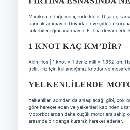
FIRTINA ESNASINDA N
Mümkün olduğunca içeride kalın. Dışarı çıkars
barınak aramayın. Duvarların ve çitlerin koruna
çökebileceğini unutmayın. Fırtına devam ederk
1 KNOT KAÇ KM’DIR?
Akin Hos | 1 knot = 1 deniz mili = 1.852 km. H
gelir. Hız için kullandığımız knotlar ve mesafe
YELKENLILERDE MOTO
Yelkenliler, adından da anlaşılacağı gibi, ço
göre hareket eden ve yelkenleri kabinden uzana
Motorbotlardan daha küçük motorlara sahip ol
arasında bir denge kurarak hareket ederler.