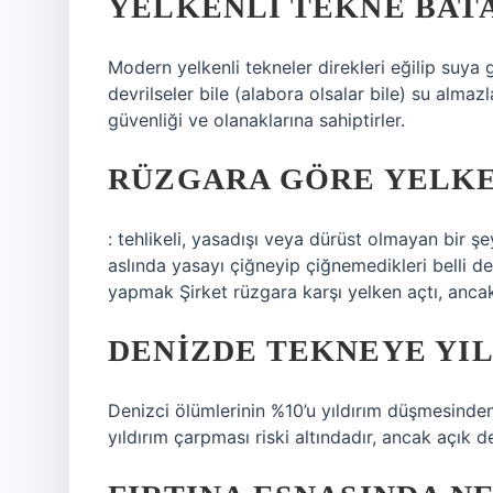
YELKENLI TEKNE BATA
Modern yelkenli tekneler direkleri eğilip suya g
devrilseler bile (alabora olsalar bile) su almaz
güvenliği ve olanaklarına sahiptirler.
RÜZGARA GÖRE YELK
: tehlikeli, yasadışı veya dürüst olmayan bir 
aslında yasayı çiğneyip çiğnemedikleri belli değ
yapmak Şirket rüzgara karşı yelken açtı, ancak
DENIZDE TEKNEYE YIL
Denizci ölümlerinin %10’u yıldırım düşmesinde
yıldırım çarpması riski altındadır, ancak açık d