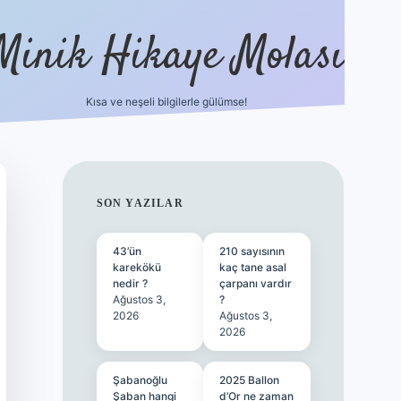
Minik Hikaye Molası
Kısa ve neşeli bilgilerle gülümse!
https://t
SIDEBAR
SON YAZILAR
43’ün
210 sayısının
karekökü
kaç tane asal
nedir ?
çarpanı vardır
Ağustos 3,
?
2026
Ağustos 3,
2026
Şabanoğlu
2025 Ballon
Şaban hangi
d’Or ne zaman