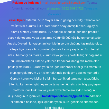
Reklam ve İletişim:
E-mail:
backlinkpaneli@gmail.com
Teams:
forumhizmeti@gmail.com
Whatsapp: 0262 606 0 726
Telegram:
@karabul
Yasal Uyarı:
Sitemiz, 5651 Sayılı Kanun gereğince Bilgi Teknolojileri
ve İletişim Kurumu (BTK) tarafından onaylanmış bir Yer Sağlayıcı
olarak hizmet vermektedir. Bu nedenle, sitedeki içerikleri proaktif
olarak denetleme veya araştırma yükümlülüğümüz bulunmamaktadır.
Ancak, üyelerimiz yazdıkları içeriklerin sorumluluğunu taşımakta olup,
siteye üye olarak bu sorumluluğu kabul etmiş sayılırlar. Bu internet
sitesi, herhangi bir marka, kurum veya şahıs şirketi ile hiçbir bağlantısı
bulunmamaktadır. Sitede yalnızca kendi hazırladığımız makaleler
paylaşılmaktadır. Burada yer alan içerikler haber niteliği taşımamakta
olup, gerçek kurum ve kişiler hakkında paylaşım yapılmamaktadır.
Gerçek kurum ve kişiler ile isim benzerlikleri tamamen tesadüfidir.
Sitemiz, kar amacı gütmeyen ve tamamen ücretsiz bir bilgi paylaşım
platformudur. Hukuka ve yasal düzenlemelere aykırı olduğunu
düşündüğünüz içerikleri,
backlinkpanelicomtr@gmail.com
adresine
bildirmeniz halinde, ilgili içerikler yasal süre içerisinde sitemizden
kaldırılacaktır.