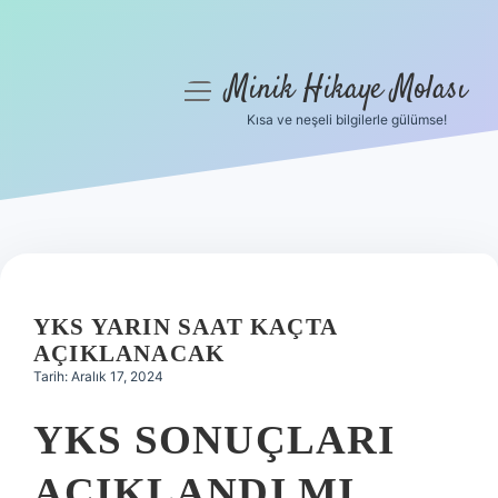
Minik Hikaye Molası
menüyü
aç
Kısa ve neşeli bilgilerle gülümse!
Anasayfa
Gizlilik Politikası
Yasal Uyarı
Hakkımızda
YKS YARIN SAAT KAÇTA
AÇIKLANACAK
Tarih: Aralık 17, 2024
YKS SONUÇLARI
AÇIKLANDI MI