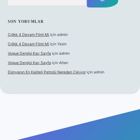
SON YORUMLAR
Çığlık 4 Devam Filmi Mi
için
admin
Çığlık 4 Devam Filmi Mi
için
Yasin
Vogue Dergisi Kaç Sayfa
için
admin
Vogue Dergisi Kaç Sayfa
için
Altan
Dünyanın En Kaliteli Petrolü Nereden Çıkıyor
için
admin
tulipbetgiris.org/
elexbett.net