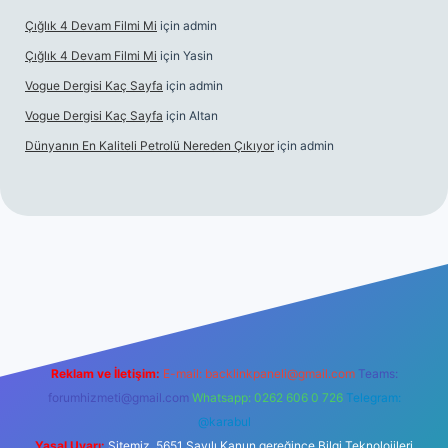
Çığlık 4 Devam Filmi Mi
için
admin
Çığlık 4 Devam Filmi Mi
için
Yasin
Vogue Dergisi Kaç Sayfa
için
admin
Vogue Dergisi Kaç Sayfa
için
Altan
Dünyanın En Kaliteli Petrolü Nereden Çıkıyor
için
admin
tulipbetgiris.org/
elexbett.net
Reklam ve İletişim:
E-mail:
backlinkpaneli@gmail.com
Teams:
forumhizmeti@gmail.com
Whatsapp: 0262 606 0 726
Telegram:
@karabul
Yasal Uyarı:
Sitemiz, 5651 Sayılı Kanun gereğince Bilgi Teknolojileri