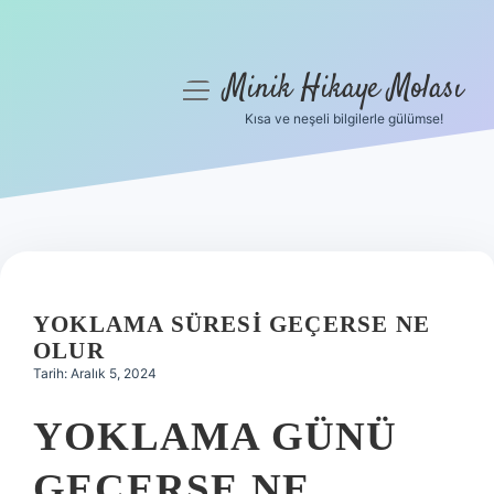
Minik Hikaye Molası
menüyü
aç
Kısa ve neşeli bilgilerle gülümse!
Anasayfa
Gizlilik Politikası
Yasal Uyarı
Hakkımızda
YOKLAMA SÜRESI GEÇERSE NE
OLUR
Tarih: Aralık 5, 2024
YOKLAMA GÜNÜ
GEÇERSE NE