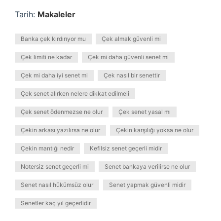
Tarih:
Makaleler
Banka çek kırdırıyor mu
Çek almak güvenli mi
Çek limiti ne kadar
Çek mi daha güvenli senet mi
Çek mi daha iyi senet mi
Çek nasıl bir senettir
Çek senet alırken nelere dikkat edilmeli
Çek senet ödenmezse ne olur
Çek senet yasal mı
Çekin arkası yazılırsa ne olur
Çekin karşılığı yoksa ne olur
Çekin mantığı nedir
Kefilsiz senet geçerli midir
Notersiz senet geçerli mi
Senet bankaya verilirse ne olur
Senet nasıl hükümsüz olur
Senet yapmak güvenli midir
Senetler kaç yıl geçerlidir