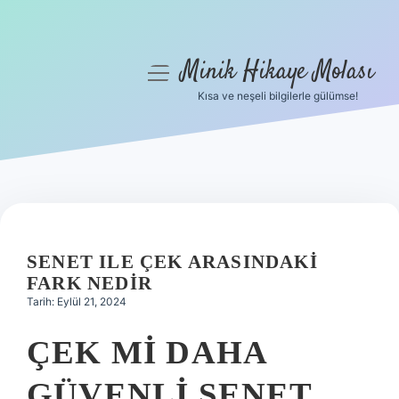
Minik Hikaye Molası
menüyü
aç
Kısa ve neşeli bilgilerle gülümse!
Anasayfa
Gizlilik Politikası
Yasal Uyarı
Hakkımızda
SENET ILE ÇEK ARASINDAKI
FARK NEDIR
Tarih: Eylül 21, 2024
ÇEK MI DAHA
GÜVENLI SENET