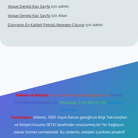
Vogue Dergisi Kaç Sayfa
için
admin
Vogue Dergisi Kaç Sayfa
için
Altan
Dünyanın En Kaliteli Petrolü Nereden Çıkıyor
için
admin
is.org/
elexbett.net
Reklam ve İletişim:
E-mail:
backlinkpaneli@gmail.com
Teams:
forumhizmeti@gmail.com
Whatsapp: 0262 606 0 726
Telegram:
@karabul
Yasal Uyarı:
Sitemiz, 5651 Sayılı Kanun gereğince Bilgi Teknolojileri
ve İletişim Kurumu (BTK) tarafından onaylanmış bir Yer Sağlayıcı
olarak hizmet vermektedir. Bu nedenle, sitedeki içerikleri proaktif