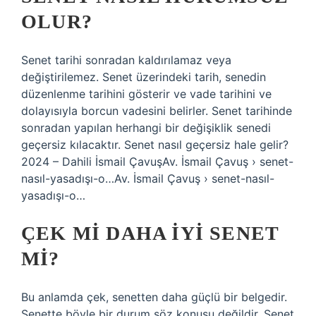
OLUR?
Senet tarihi sonradan kaldırılamaz veya
değiştirilemez. Senet üzerindeki tarih, senedin
düzenlenme tarihini gösterir ve vade tarihini ve
dolayısıyla borcun vadesini belirler. Senet tarihinde
sonradan yapılan herhangi bir değişiklik senedi
geçersiz kılacaktır. Senet nasıl geçersiz hale gelir?
2024 – Dahili İsmail ÇavuşAv. İsmail Çavuş › senet-
nasıl-yasadışı-o…Av. İsmail Çavuş › senet-nasıl-
yasadışı-o…
ÇEK MI DAHA IYI SENET
MI?
Bu anlamda çek, senetten daha güçlü bir belgedir.
Senette böyle bir durum söz konusu değildir. Senet