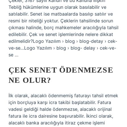
Çekler, 3167 sayılı Kanun ve bu Kanuna İlişkin
Tebliğ hükümlerine uygun olarak basılabilir ve
satılabilir. Senet ise matbaalarda basılıp satılır ve
resmi bir niteliği yoktur. Çeklerin tahsilinde sorun
çıkması halinde, borç mahkemeler aracılığıyla tahsil
edilebilir. Çek ve senet işlemlerinde nelere dikkat
edilmelidir?Logo Yazılım › blog › blog-detay › cek-
ve-se…Logo Yazılım › blog › blog- delay › cek-ve-
se …
ÇEK SENET ÖDENMEZSE
NE OLUR?
İlk olarak, alacaklı ödenmemiş faturayı tahsil etmek
için borçluya karşı icra takibi başlatabilir. Fatura
vadesi geldiği halde ödenmezse, alacaklı orijinal
fatura ile icra dairesine başvurabilir. İkinci olarak,
alacaklı banka aracılığıyla itiraz çekme işlemi